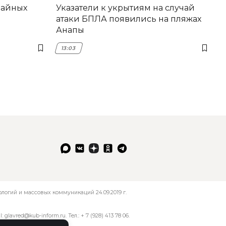
вайных
Указатели к укрытиям на случай
атаки БПЛА появились на пляжах
Анапы
13:03
огий и массовых коммуникаций 24.09.2019 г.
l:
glavred@kub-inform.ru
. Тел.:
+ 7 (928) 413 78 06
.