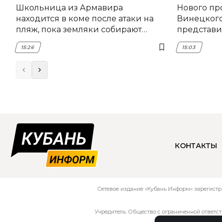
Школьница из Армавира
Нового пр
находится в коме после атаки на
Винецког
пляж, пока земляки собирают
представил
помощь
15:26
15:03
КОНТАКТЫ
Сетевое издание «Кубань Информ» зарегистр
Учредитель: Общество с ограниченной ответс