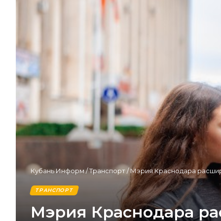
Кубань Информ
/
Транспорт
/
Мэрия Краснодара расшир
ТРАНСПОРТ
Мэрия Краснодара ра