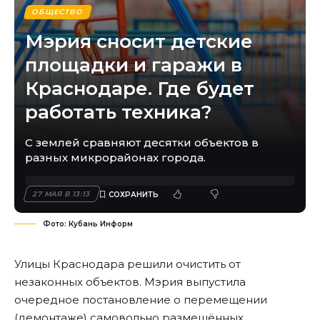
ОБЩЕСТВО
Мэрия сносит детские
площадки и гаражи в
Краснодаре. Где будет
работать техника?
С землей сравняют десятки объектов в
разных микрорайонах города.
27 МАЯ В 13:13
Фото: Кубань Информ
Улицы Краснодара решили очистить от
незаконных объектов. Мэрия выпустила
очередное
постановление
о перемещении
(демонтаже) самовольно размещённых