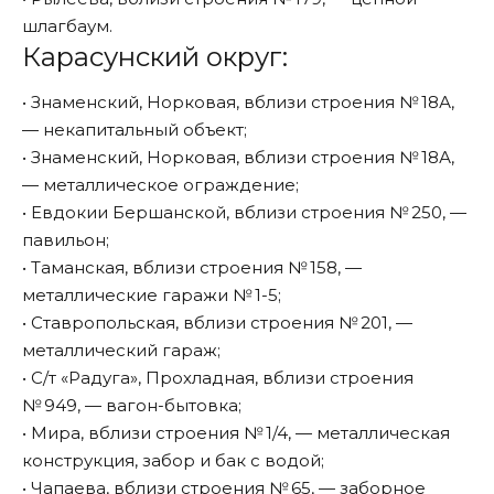
шлагбаум.
Карасунский округ:
• Знаменский, Норковая, вблизи строения № 18А,
— некапитальный объект;
• Знаменский, Норковая, вблизи строения № 18А,
— металлическое ограждение;
• Евдокии Бершанской, вблизи строения № 250, —
павильон;
• Таманская, вблизи строения № 158, —
металлические гаражи № 1-5;
• Ставропольская, вблизи строения № 201, —
металлический гараж;
• С/т «Радуга», Прохладная, вблизи строения
№ 949, — вагон-бытовка;
• Мира, вблизи строения № 1/4, — металлическая
конструкция, забор и бак с водой;
• Чапаева, вблизи строения № 65, — заборное