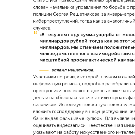
Статистика правоохранительных органов дем
словам начальника управления по борьбе с п
полиции Сергея Решетнякова, за январь–апрел
киберпреступлений, тогда как за аналогичный
случаев.
«В текущем году сумма ущерба от мош
миллиардов рублей, тогда как за этот 
миллиардов. Мы отмечаем положительн
межведомственного взаимодействия с
масштабной профилактической кампан
заявил Решетняков.
Участники встречи, к которой в очном и онл
информации региона, подробно разобрали н
преступники вовлекают в домовые лже-чаты и
деньги на «безопасные счета» или скупать ф
силовикам. Используя новостную повестку, м
вложить господдержку в несуществующие ква
банк выдал фальшивые купюры. Для выявлен
оценивать видеозаписи: неестественная мими
указывают на работу искусственного интеллек