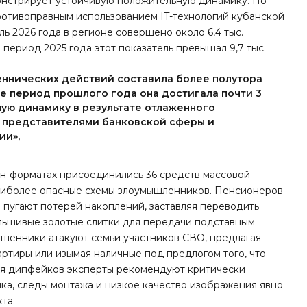
онстрирует устойчивую положительную динамику. По
ротивоправным использованием IT-технологий кубанской
ь 2026 года в регионе совершено около 6,4 тыс.
 период 2025 года этот показатель превышал 9,7 тыс.
еннических действий составила более полутора
же период прошлого года она достигала почти 3
ую динамику в результате отлаженного
 представителями банковской сферы и
ии»,
айн-форматах присоединились 36 средств массовой
аиболее опасные схемы злоумышленников. Пенсионеров
 пугают потерей накоплений, заставляя переводить
альшивые золотые слитки для передачи подставным
ошенники атакуют семьи участников СВО, предлагая
ртиры или изымая наличные под предлогом того, что
ия дипфейков эксперты рекомендуют критически
ка, следы монтажа и низкое качество изображения явно
та.