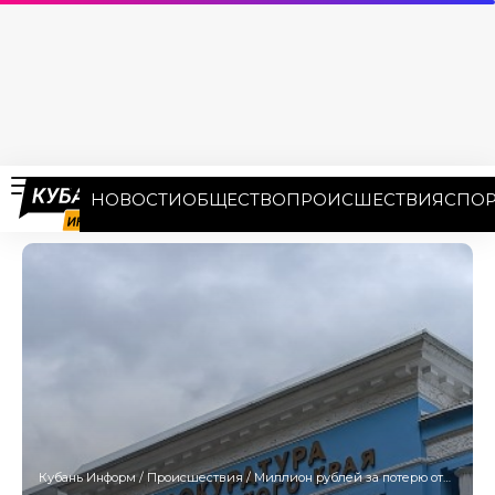
НОВОСТИ
ОБЩЕСТВО
ПРОИСШЕСТВИЯ
СПОР
Кубань Информ
/
Происшествия
/
Миллион рублей за потерю отца: работодатель выплатит компенсацию дочери погибшего работника на Кубани