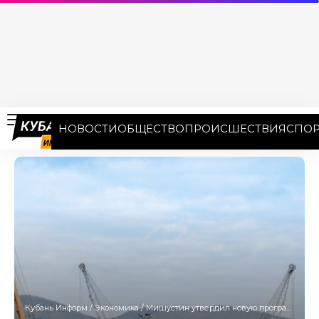
НОВОСТИ
ОБЩЕСТВО
ПРОИСШЕСТВИЯ
СПОР
Кубань Информ
/
Экономика
/
Мишустин утвердил новую программу приватизации: в списке — акции морпорта Новороссийска