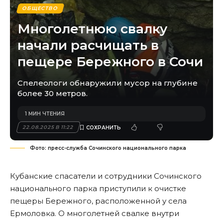
ОБЩЕСТВО
Многолетнюю свалку
начали расчищать в
пещере Бережного в Сочи
Спелеологи обнаружили мусор на глубине
более 30 метров.
1 МИН ЧТЕНИЯ
22.08.2025 В 11:22
Фото: пресс-служба Сочинского национального парка
Кубанские спасатели и сотрудники Сочинского
национального парка приступили к очистке
пещеры Бережного, расположенной у села
Ермоловка. О многолетней свалке внутри