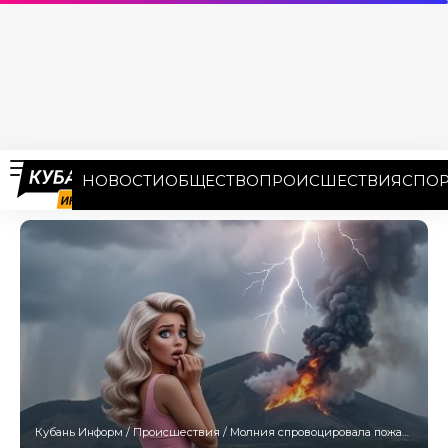
НОВОСТИ
ОБЩЕСТВО
ПРОИСШЕСТВИЯ
СПОР
Кубань Информ
/
Происшествия
/
Молния спровоцировала пожар на горе Лысой в Новороссийске