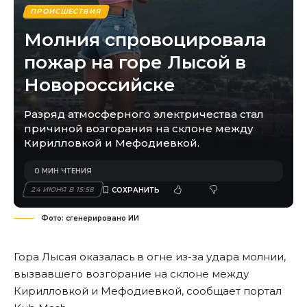
ПРОИСШЕСТВИЯ
Молния спровоцировала
пожар на горе Лысой в
Новороссийске
Разряд атмосферного электричества стал
причиной возгорания на склоне между
Кирилловкой и Мефодиевкой.
0 МИН ЧТЕНИЯ
24 ИЮНЯ В 15:58
Фото: сгенерировано ИИ
Гора Лысая оказалась в огне из-за удара молнии,
вызвавшего возгорание на склоне между
Кирилловкой и Мефодиевкой, сообщает портал