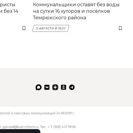
еристы
Коммунальщики оставят без воды
 без 14
на сутки 16 хуторов и посёлков
Темрюкского района
5 АВГУСТА В 15:21
огий и массовых коммуникаций 24.09.2019 г.
l:
glavred@kub-inform.ru
. Тел.:
+ 7 (928) 413 78 06
.