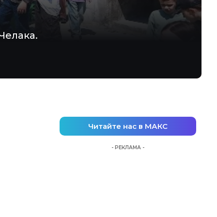
Челака.
Читайте нас в МАКС
- РЕКЛАМА -