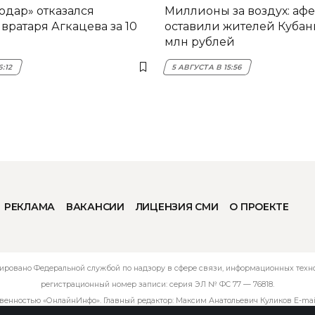
одар» отказался
Миллионы за воздух: аф
вратаря Агкацева за 10
оставили жителей Кубани
млн рублей
6:12
5 АВГУСТА В 15:56
РЕКЛАМА
ВАКАНСИИ
ЛИЦЕНЗИЯ СМИ
О ПРОЕКТЕ
ировано Федеральной службой по надзору в сфере связи, информационных технол
регистрационный номер записи: серия ЭЛ № ФС 77 — 76818.
твенностью «ОнлайнИнфо». Главный редактор: Максим Анатольевич Куликов E-mai