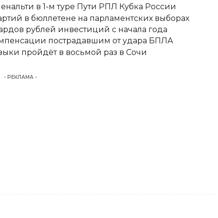
енальти в 1-м туре Пути РПЛ Кубка России
ртий в бюллетене на парламентских выборах
ардов рублей инвестиций с начала года
омпенсации пострадавшим от удара БПЛА
ыки пройдёт в восьмой раз в Сочи
- РЕКЛАМА -