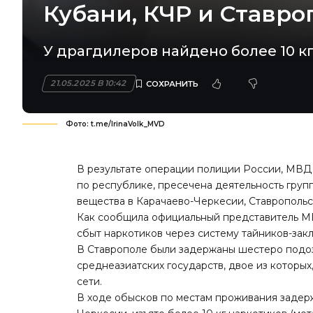
Кубани, КЧР и Ставро
У драгдилеров найдено более 10 к
21.05.2025 В 10:42
Фото: t.me/IrinaVolk_MVD
В результате операции полиции России, МВ
по республике, пресечена деятельность гру
вещества в Карачаево-Черкесии, Ставропольс
Как сообщила официальный представитель М
сбыт наркотиков через систему тайников-зак
В Ставрополе были задержаны шестеро подо
среднеазиатских государств, двое из которы
сети.
В ходе обысков по местам проживания задерж