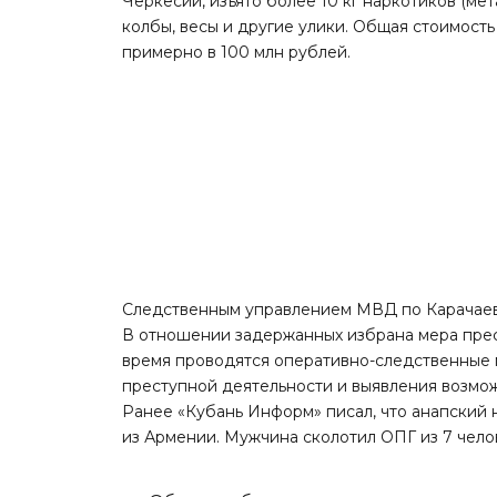
Черкесии, изъято более 10 кг наркотиков (ме
колбы, весы и другие улики. Общая стоимост
примерно в 100 млн рублей.
Следственным управлением МВД по Карачаев
В отношении задержанных избрана мера прес
время проводятся оперативно-следственные 
преступной деятельности и выявления возмож
Ранее «Кубань Информ»
писал
, что анапски
из Армении. Мужчина сколотил ОПГ из 7 чело