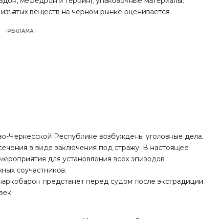
тадон, мефедрон и героин), упаковочные материалы,
ь изъятых веществ на черном рынке оценивается
- РЕКЛАМА -
о-Черкесской Республике возбуждены уголовные дела.
ечения в виде заключения под стражу. В настоящее
мероприятия для установления всех эпизодов
ных соучастников.
й наркобарон предстанет перед судом после экстрадиции
век.