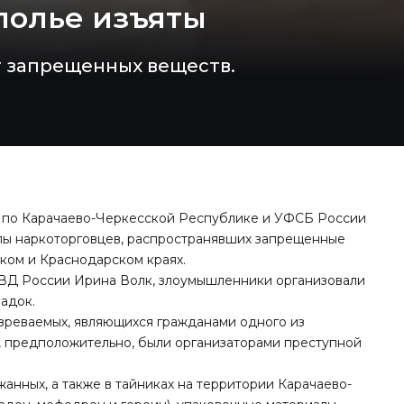
полье изъяты
г запрещенных веществ.
Д по Карачаево-Черкесской Республике и УФСБ России
ппы наркоторговцев, распространявших запрещенные
ком и Краснодарском краях.
ВД России Ирина Волк, злоумышленники организовали
ладок.
зреваемых, являющихся гражданами одного из
х, предположительно, были организаторами преступной
анных, а также в тайниках на территории Карачаево-