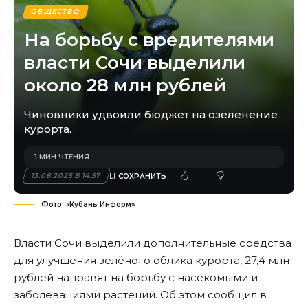
ОБЩЕСТВО
На борьбу с вредителями
власти Сочи выделили
около 28 млн рублей
Чиновники удвоили бюджет на озеленение
курорта.
1 МИН ЧТЕНИЯ
13.08.2025 В 14:57
Фото: «Кубань Информ»
Власти Сочи выделили дополнительные средства
для улучшения зелёного облика курорта, 27,4 млн
рублей направят на борьбу с насекомыми и
заболеваниями растений. Об этом сообщил в