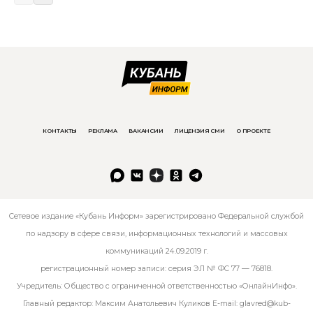
КОНТАКТЫ
РЕКЛАМА
ВАКАНСИИ
ЛИЦЕНЗИЯ СМИ
О ПРОЕКТЕ
Сетевое издание «Кубань Информ» зарегистрировано Федеральной службой
по надзору в сфере связи, информационных технологий и массовых
коммуникаций 24.09.2019 г.
регистрационный номер записи: серия ЭЛ № ФС 77 — 76818.
Учредитель: Общество с ограниченной ответственностью «ОнлайнИнфо».
Главный редактор: Максим Анатольевич Куликов E-mail:
glavred@kub-