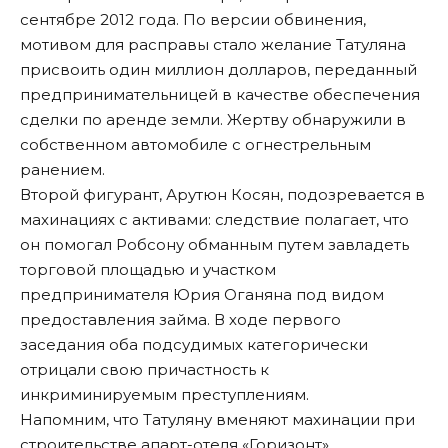
сентябре 2012 года. По версии обвинения,
мотивом для расправы стало желание Татуляна
присвоить один миллион долларов, переданный
предпринимательницей в качестве обеспечения
сделки по аренде земли. Жертву обнаружили в
собственном автомобиле с огнестрельным
ранением.
Второй фигурант, Арутюн Косян, подозревается в
махинациях с активами: следствие полагает, что
он помогал Робсону обманным путем завладеть
торговой площадью и участком
предпринимателя Юрия Оганяна под видом
предоставления займа. В ходе первого
заседания оба подсудимых категорически
отрицали свою причастность к
инкриминируемым преступлениям.
Напомним, что Татуляну
вменяют махинации
при
строительстве апарт-отеля «Горизонт».