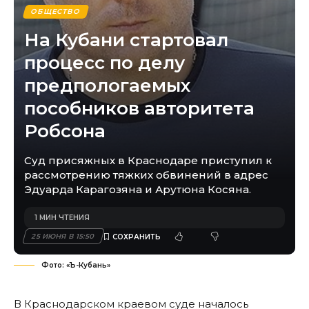
ОБЩЕСТВО
На Кубани стартовал
процесс по делу
предпологаемых
пособников авторитета
Робсона
Суд присяжных в Краснодаре приступил к
рассмотрению тяжких обвинений в адрес
Эдуарда Карагозяна и Арутюна Косяна.
1 МИН ЧТЕНИЯ
25 ИЮНЯ В 15:50
Фото: «Ъ-Кубань»
В Краснодарском краевом суде началось