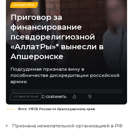
ОБЩЕСТВО
Приговор за
финансирование
псевдорелигиозной
«АллатРы»* вынесли в
Апшеронске
Подсудимая признала вину в
пособничестве дискредитации российской
армии.
27 МАЯ В 15:49
Фото: УФСБ России по Краснодарскому краю
Признана нежелательной организацией в РФ