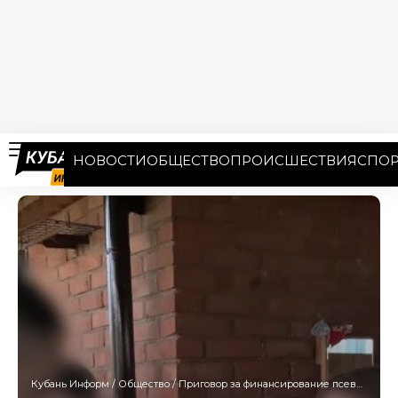
НОВОСТИ
ОБЩЕСТВО
ПРОИСШЕСТВИЯ
СПОР
Кубань Информ
/
Общество
/
Приговор за финансирование псевдорелигиозной «АллатРы»* вынесли в Апшеронске