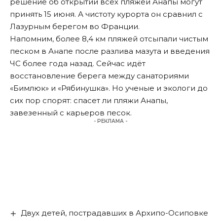
решение об открытии всех пляжей Анапы могут
принять 15 июня. А чистоту курорта он
сравнил
с
Лазурным берегом во Франции.
Напомним, более 8,4 км пляжей
отсыпали
чистым
песком в Анапе после разлива мазута и введения
ЧС более года назад. Сейчас идёт
восстановление берега между санаториями
«Бимлюк» и «Рябинушка». Но ученые и экологи до
сих пор
спорят
: спасет ли пляжи Анапы,
завезенный с карьеров песок.
- РЕКЛАМА -
Двух детей, пострадавших в Архипо-Осиповке