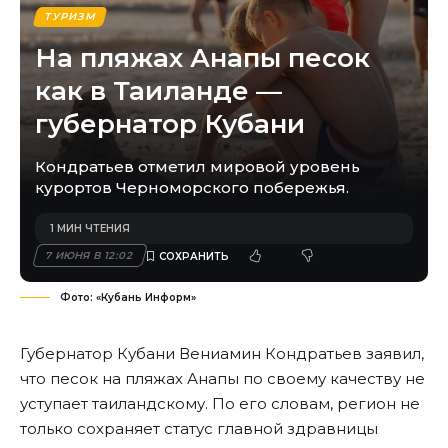
ТУРИЗМ
На пляжах Анапы песок
как в Таиланде —
губернатор Кубани
Кондратьев отметил мировой уровень
курортов Черноморского побережья.
1 МИН ЧТЕНИЯ
7 ИЮНЯ В 12:02
Фото: «Кубань Информ»
Губернатор Кубани Вениамин Кондратьев заявил,
что песок на пляжах Анапы по своему качеству не
уступает таиландскому. По его словам, регион не
только сохраняет статус главной здравницы