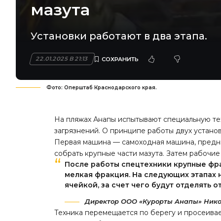
мазута
Установки работают в два этапа.
22.01.2025 В 21:13
Фото: Оперштаб Краснодарского края.
На пляжах Анапы испытывают специальную тех
загрязнений. О принципе работы двух устано
Первая машина — самоходная машина, предна
собрать крупные части мазута. Затем рабочие
После работы спецтехники крупные фра
мелкая фракция. На следующих этапах н
ячейкой, за счет чего будут отделять 
Директор ООО «Курорты Анапы» Нико
Техника перемещается по берегу и просеивае