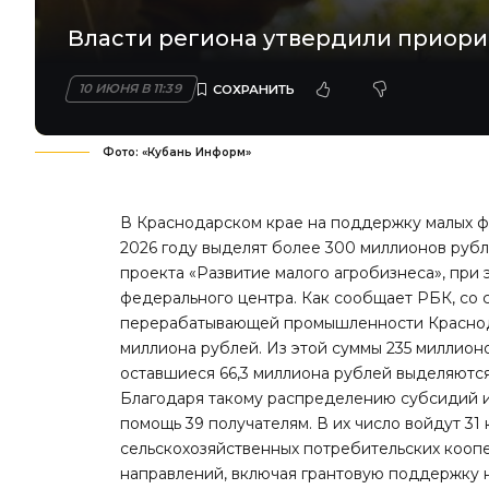
Власти региона утвердили приорит
10 ИЮНЯ В 11:39
Фото: «Кубань Информ»
В Краснодарском крае на поддержку малых ф
2026 году выделят более 300 миллионов рубл
проекта «Развитие малого агробизнеса», при 
федерального центра. Как сообщает РБК, со с
перерабатывающей промышленности Краснод
миллиона рублей. Из этой суммы 235 миллио
оставшиеся 66,3 миллиона рублей выделяются
Благодаря такому распределению субсидий и
помощь 39 получателям. В их число войдут 31 
сельскохозяйственных потребительских кооп
направлений, включая грантовую поддержку 