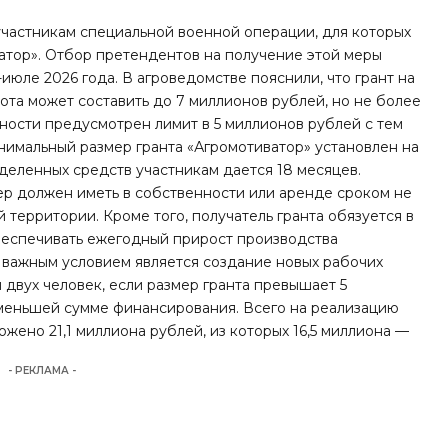
участникам специальной военной операции, для которых
атор». Отбор претендентов на получение этой меры
юле 2026 года. В агроведомстве пояснили, что грант на
ота может составить до 7 миллионов рублей, но не более
ьности предусмотрен лимит в 5 миллионов рублей с тем
нимальный размер гранта «Агромотиватор» установлен на
ыделенных средств участникам дается 18 месяцев.
ер должен иметь в собственности или аренде сроком не
й территории. Кроме того, получатель гранта обязуется в
обеспечивать ежегодный прирост производства
 важным условием является создание новых рабочих
 двух человек, если размер гранта превышает 5
 меньшей сумме финансирования. Всего на реализацию
ожено 21,1 миллиона рублей, из которых 16,5 миллиона —
- РЕКЛАМА -