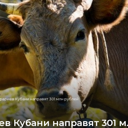
рариев Кубани направят 301 млн рублей
ев Кубани направят 301 