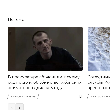
По теме
В прокуратуре объяснили, почему
Сотрудник
суд по делу об убийстве кубанских
службы Ку
аниматоров длился 3 года
арестован
7 АВГУСТА В 18:45
7 АВГУСТА В 1