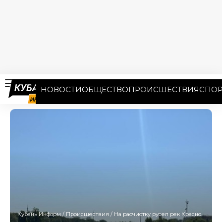
НОВОСТИ
ОБЩЕСТВО
ПРОИСШЕСТВИЯ
СПОР
Кубань Информ
/
Происшествия
/
На расчистку русел рек Краснодарский край получил 149,3 млн рублей