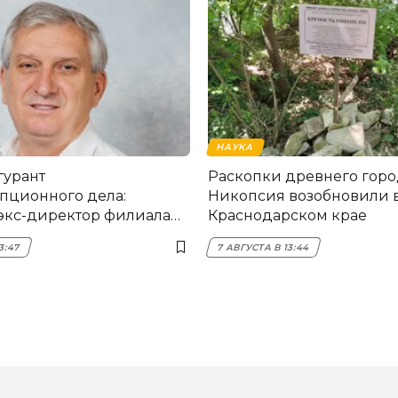
НАУКА
гурант
Раскопки древнего горо
пционного дела:
Никопсия возобновили 
экс-директор филиала
Краснодарском крае
мска
3:47
7 АВГУСТА В 13:44