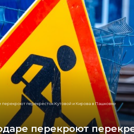
е перекроют перекресток Кутовой и Кирова в Пашковке
одаре перекроют перекре