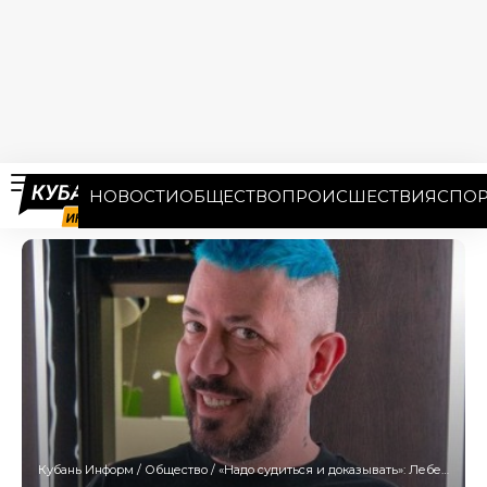
НОВОСТИ
ОБЩЕСТВО
ПРОИСШЕСТВИЯ
СПОР
Кубань Информ
/
Общество
/
«Надо судиться и доказывать»: Лебедев призвал СМИ защищаться от исков патентных троллей