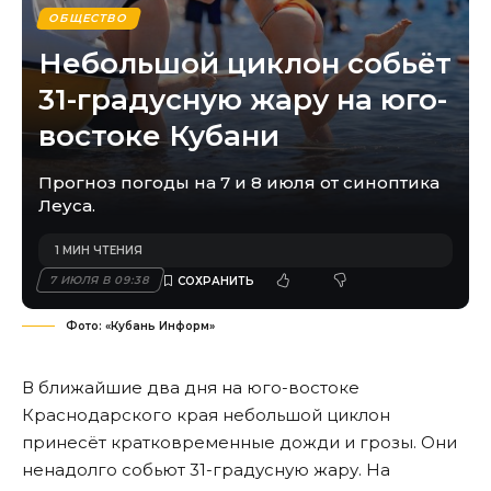
ОБЩЕСТВО
Небольшой циклон собьёт
31-градусную жару на юго-
востоке Кубани
Прогноз погоды на 7 и 8 июля от синоптика
Леуса.
1 МИН ЧТЕНИЯ
7 ИЮЛЯ В 09:38
Фото: «Кубань Информ»
В ближайшие два дня на юго-востоке
Краснодарского края небольшой циклон
принесёт кратковременные дожди и грозы. Они
ненадолго собьют 31-градусную жару. На