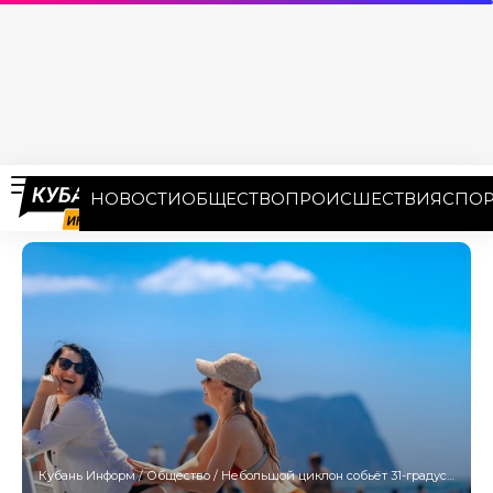
НОВОСТИ
ОБЩЕСТВО
ПРОИСШЕСТВИЯ
СПОР
Кубань Информ
/
Общество
/
Небольшой циклон собьёт 31-градусную жару на юго-востоке Кубани