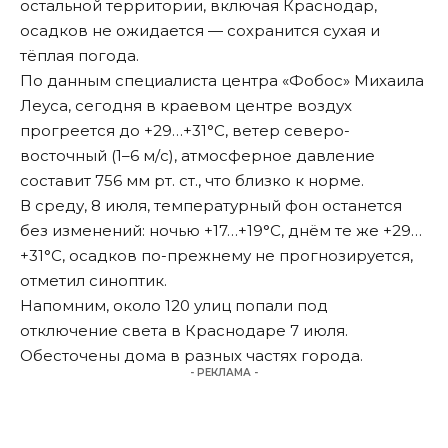
остальной территории, включая Краснодар,
осадков не ожидается — сохранится сухая и
тёплая погода.
По данным специалиста центра «Фобос» Михаила
Леуса, сегодня в краевом центре воздух
прогреется до +29…+31°С, ветер северо-
восточный (1–6 м/с), атмосферное давление
составит 756 мм рт. ст., что близко к норме.
В среду, 8 июля, температурный фон останется
без изменений: ночью +17…+19°С, днём те же +29…
+31°С, осадков по-прежнему не прогнозируется,
отметил
синоптик.
Напомним, около 120 улиц попали под
отключение света в Краснодаре 7 июля.
Обесточены
дома в разных частях города.
- РЕКЛАМА -