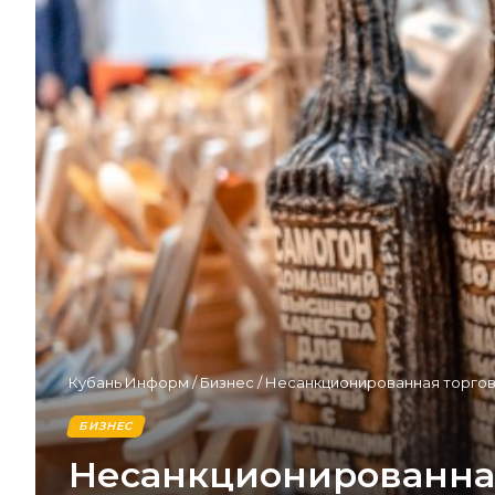
Кубань Информ
/
Бизнес
/
Несанкционированная торгов
БИЗНЕС
Несанкционированная