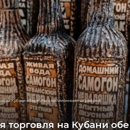
ля на Кубани обернулась миллионными штрафами
 торговля на Кубани обе