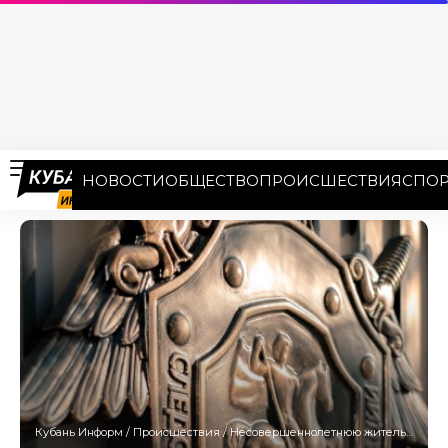
НОВОСТИ
ОБЩЕСТВО
ПРОИСШЕСТВИЯ
СПОР
Кубань Информ
/
Происшествия
/
Несовершеннолетнюю жительницу Краснодара обвинили в призывых к терроризму в сети