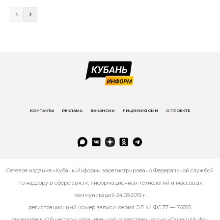
КОНТАКТЫ
РЕКЛАМА
ВАКАНСИИ
ЛИЦЕНЗИЯ СМИ
О ПРОЕКТЕ
Сетевое издание «Кубань Информ» зарегистрировано Федеральной службой
по надзору в сфере связи, информационных технологий и массовых
коммуникаций 24.09.2019 г.
регистрационный номер записи: серия ЭЛ № ФС 77 — 76818.
Учредитель: Общество с ограниченной ответственностью «ОнлайнИнфо».