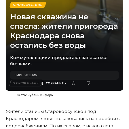
ПРОИСШЕСТВИЯ
Новая скважина не
спасла: жители пригорода
Краснодара снова
остались без воды
Коммунальщики предлагают запасаться
бочками.
1 МИН ЧТЕНИЯ
9 ИЮЛЯ В 13:09
Фото: Кубань Информ
Жители станицы Старокорсунской под
Краснодаром вновь пожаловались на перебои с
водоснабжением. По их словам, с начала лета