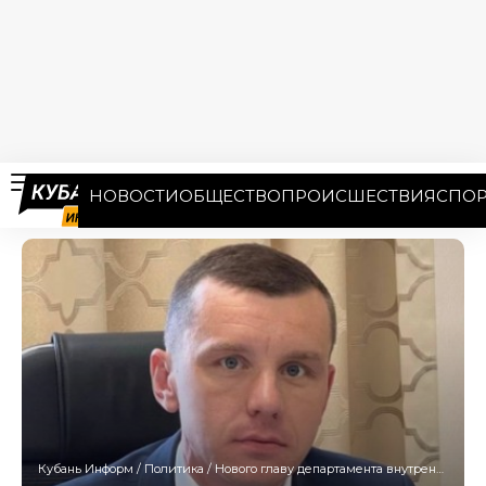
НОВОСТИ
ОБЩЕСТВО
ПРОИСШЕСТВИЯ
СПОР
Кубань Информ
/
Политика
/
Нового главу департамента внутренней политики назначили в мэрии Краснодара