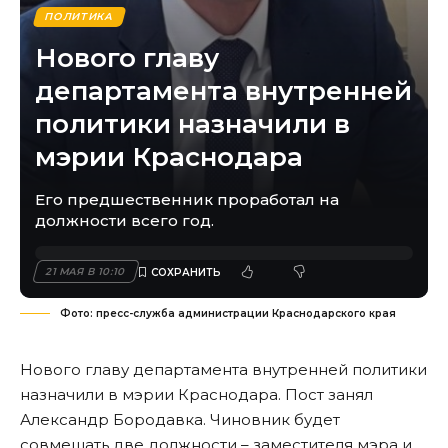
ПОЛИТИКА
Нового главу
департамента внутренней
политики назначили в
мэрии Краснодара
Его предшественник проработал на
должности всего год.
21 МАЯ В 10:10
Фото: пресс-служба администрации Краснодарского края
Нового главу департамента внутренней политики
назначили в мэрии Краснодара. Пост занял
Александр Бородавка. Чиновник будет
совмещать две должности – заместителя мэра и