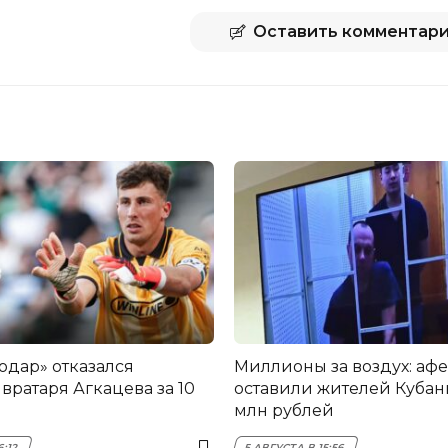
Оставить комментар
одар» отказался
Миллионы за воздух: аф
вратаря Агкацева за 10
оставили жителей Кубани
млн рублей
6:12
5 АВГУСТА В 15:56