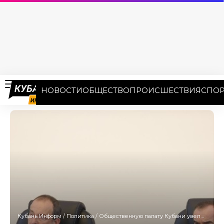
НОВОСТИ
ОБЩЕСТВО
ПРОИСШЕСТВИЯ
СПОР
Кубань Информ
/
Политика
/
Общественную палату Кубани увеличили до 60 человек