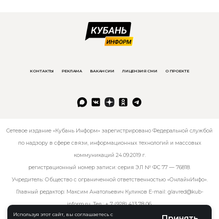
КОНТАКТЫ
РЕКЛАМА
ВАКАНСИИ
ЛИЦЕНЗИЯ СМИ
О ПРОЕКТЕ
Сетевое издание «Кубань Информ» зарегистрировано Федеральной службой
по надзору в сфере связи, информационных технологий и массовых
коммуникаций 24.09.2019 г.
регистрационный номер записи: серия ЭЛ № ФС 77 — 76818.
Учредитель: Общество с ограниченной ответственностью «ОнлайнИнфо».
Главный редактор: Максим Анатольевич Куликов E-mail:
glavred@kub-
inform.ru
. Тел.:
+ 7 (928) 413 78 06
.
Используя этот сайт, вы соглашаетесь с
Принять