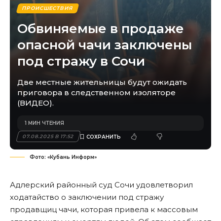
ПРОИСШЕСТВИЯ
Обвиняемые в продаже
опасной чачи заключены
под стражу в Сочи
Две местные жительницы будут ожидать
приговора в следственном изоляторе
(ВИДЕО).
1 МИН ЧТЕНИЯ
07.08.2025 В 17:52
Фото: «Кубань Информ»
Адлерский районный суд Сочи удовлетворил
ходатайство о заключении под стражу
продавщиц чачи, которая привела к массовым