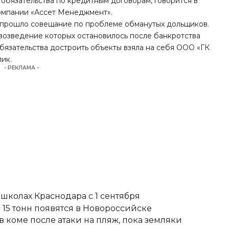
обязательства по кредитным договорам,
говорится
в
компании «Ассет Менеджмент».
е прошло совещание по проблеме обманутых дольщиков.
возведение которых остановилось после банкротства
обязательства достроить объекты взяла на себя ООО «ГК
пик.
- РЕКЛАМА -
школах Краснодара с 1 сентября
15 тонн появятся в Новороссийске
 коме после атаки на пляж, пока земляки