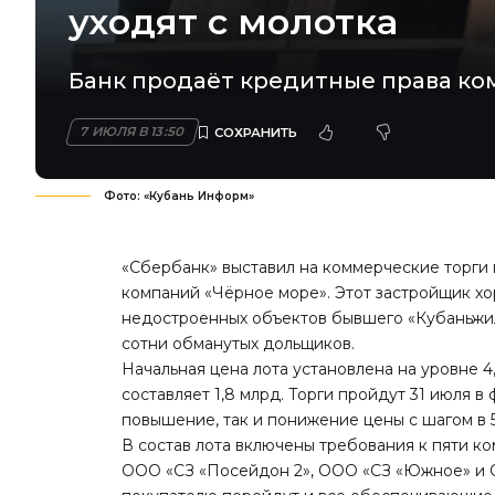
уходят с молотка
Банк продаёт кредитные права ком
7 ИЮЛЯ В 13:50
Фото: «Кубань Информ»
«Сбербанк» выставил на коммерческие торги 
компаний «Чёрное море». Этот застройщик х
недостроенных объектов бывшего «Кубаньжил
сотни обманутых дольщиков.
Начальная цена лота установлена на уровне 
составляет 1,8 млрд. Торги пройдут 31 июля в
повышение, так и понижение цены с шагом в 
В состав лота включены требования к пяти к
ООО «СЗ «Посейдон 2», ООО «СЗ «Южное» и О