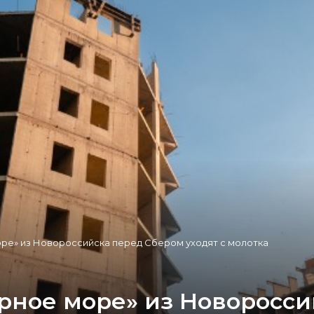
ре» из Новороссийска перед Сбером уходят с молотка
ёрное море» из Новоросс