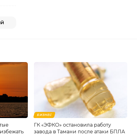
ий
БИЗНЕС
стые
ГК «ЭФКО» остановила работу
 избежать
завода в Тамани после атаки БПЛА