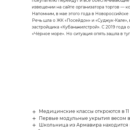
покупателю перейдут и все обеспечивающие 
извещении на сайте организатора торгов — 
Напомним, в мае этого года в Новороссийск
Речь шла о ЖК «Посейдон» и «Суджук-Кале», 
застройщика «Кубаньжилстрой». С 2019 года 
«Чёрное море». Но ситуация опять
зашла
в ту
Медицинские классы откроются в 11 
Первые модульные укрытия весом в 
Школьница из Армавира находится в