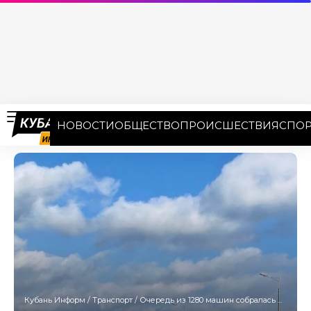
НОВОСТИ
ОБЩЕСТВО
ПРОИСШЕСТВИЯ
СПОР
Кубань Информ
/
Транспорт
/
Очередь из 1280 машин собралась перед Крымским мостом