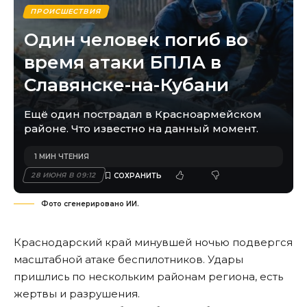
ПРОИСШЕСТВИЯ
Один человек погиб во
время атаки БПЛА в
Славянске-на-Кубани
Ещё один пострадал в Красноармейском
районе. Что известно на данный момент.
1 МИН ЧТЕНИЯ
28 ИЮНЯ В 09:12
Фото сгенерировано ИИ.
Краснодарский край минувшей ночью подвергся
масштабной атаке беспилотников. Удары
пришлись по нескольким районам региона, есть
жертвы и разрушения.