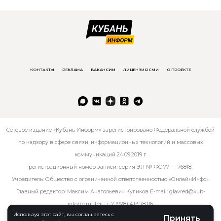
КОНТАКТЫ
РЕКЛАМА
ВАКАНСИИ
ЛИЦЕНЗИЯ СМИ
О ПРОЕКТЕ
Сетевое издание «Кубань Информ» зарегистрировано Федеральной службой
по надзору в сфере связи, информационных технологий и массовых
коммуникаций 24.09.2019 г.
регистрационный номер записи: серия ЭЛ № ФС 77 — 76818.
Учредитель: Общество с ограниченной ответственностью «ОнлайнИнфо».
Главный редактор: Максим Анатольевич Куликов E-mail:
glavred@kub-
inform.ru
. Тел.:
+ 7 (928) 413 78 06
.
Используя этот сайт, вы соглашаетесь с
Принять