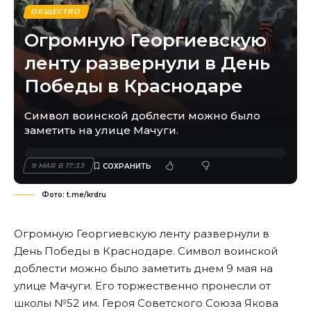
ОБЩЕСТВО
Огромную Георгиевскую
ленту развернули в День
Победы в Краснодаре
Символ воинской доблести можно было
заметить на улице Мачуги.
9 МАЯ В 17:33
Фото: t.me/krdru
Огромную Георгиевскую ленту развернули в
День Победы в Краснодаре. Символ воинской
доблести можно было заметить днем 9 мая на
улице Мачуги. Его торжественно пронесли от
школы №52 им. Героя Советского Союза Якова