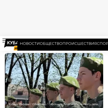
НОВОСТИ
ОБЩЕСТВО
ПРОИСШЕСТВИЯ
СПОР
Кубань Информ
/
Общество
/
Огромную Георгиевскую ленту развернули в День Победы в Краснодаре