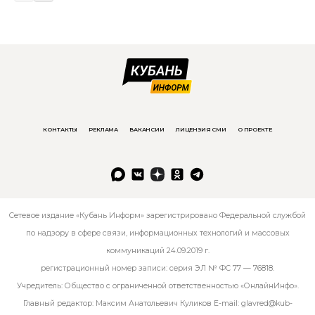
КОНТАКТЫ
РЕКЛАМА
ВАКАНСИИ
ЛИЦЕНЗИЯ СМИ
О ПРОЕКТЕ
Сетевое издание «Кубань Информ» зарегистрировано Федеральной службой
по надзору в сфере связи, информационных технологий и массовых
коммуникаций 24.09.2019 г.
регистрационный номер записи: серия ЭЛ № ФС 77 — 76818.
Учредитель: Общество с ограниченной ответственностью «ОнлайнИнфо».
Главный редактор: Максим Анатольевич Куликов E-mail:
glavred@kub-