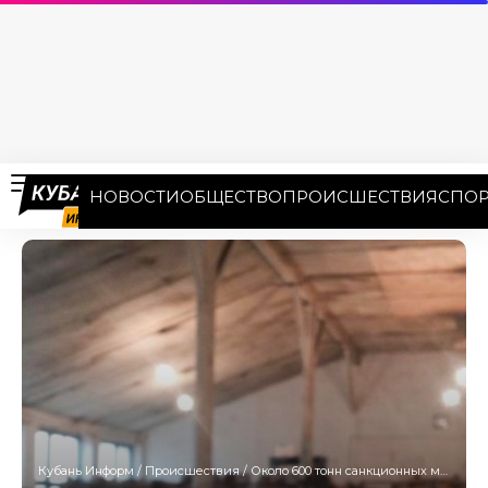
НОВОСТИ
ОБЩЕСТВО
ПРОИСШЕСТВИЯ
СПОР
Кубань Информ
/
Происшествия
/
Около 600 тонн санкционных мандаринов под видом турецких пытались провезти через Новороссийск