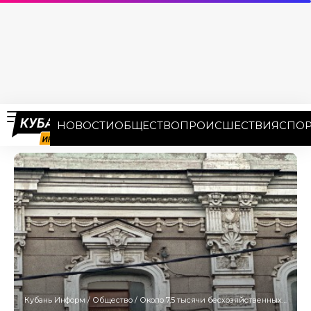
НОВОСТИ
ОБЩЕСТВО
ПРОИСШЕСТВИЯ
СПОР
Кубань Информ
/
Общество
/
Около 7,5 тысячи бесхозяйственных объектов недвижимости обнаружили на Кубани