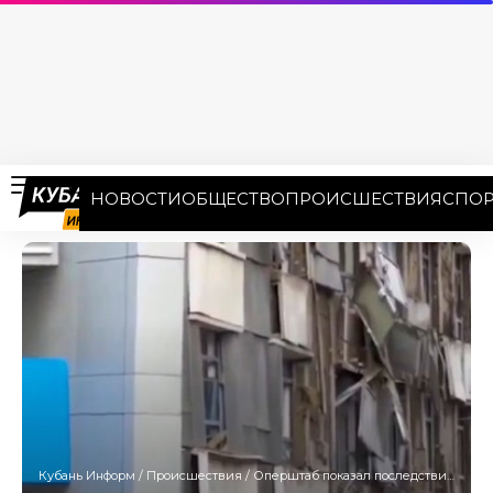
НОВОСТИ
ОБЩЕСТВО
ПРОИСШЕСТВИЯ
СПОР
Кубань Информ
/
Происшествия
/
Оперштаб показал последствия удара БПЛА по жилой многоэтажке в Краснодаре