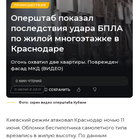
ПРОИСШЕСТВИЯ
Оперштаб показал
последствия удара БПЛА
по жилой многоэтажке в
Краснодаре
Огонь охватил две квартиры. Поврежден
фасад МКД (ВИДЕО)
0 МИН ЧТЕНИЯ
11 ИЮНЯ В 09:11
Фото: скрин видео оперштаба Кубани
Киевский режим атаковал Краснодар ночью 11
июня. Обломки беспилотника самолетного типа
врезались в жилую высотку. По данным