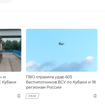
» и
ПВО отразила удар 605
С Кубани
беспилотников ВСУ по Кубани и 18
регионам России
09:26