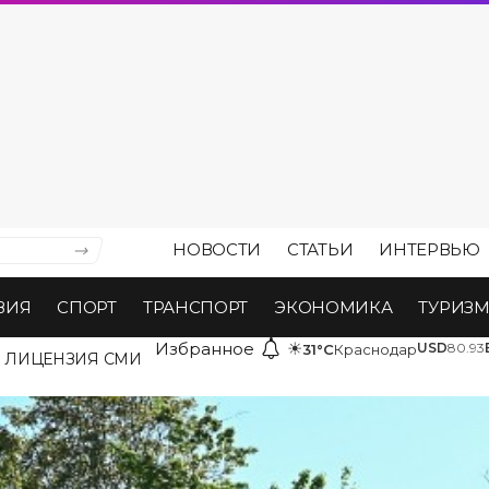
НОВОСТИ
СТАТЬИ
ИНТЕРВЬЮ
ВИЯ
СПОРТ
ТРАНСПОРТ
ЭКОНОМИКА
ТУРИЗ
Избранное
☀
USD
80.93
31°C
Краснодар
ЛИЦЕНЗИЯ СМИ