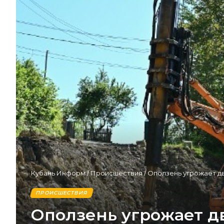
Кубань Информ
/
Происшествия
/
Оползень угрожает д
ПРОИСШЕСТВИЯ
Оползень угрожает д