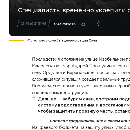
Специалисты временно укрепили с
19 МАЯ В 13:45
Фото: пресс-служба администрации Сочи
Последствия оползня на улице Изобильной п
Как рассказал мэр Андрей Прошунин в соцсетя
селу Ордынка и Барановское шоссе, располо
сложившаяся ситуация создает реальные труд
Впрочем, специалисты уже завершили первый
специальных конструкций.
Дальше — забурим сваи, построим подп
систему водоотведения и восстановим б
чтобы защитить проезжую часть, остано
написал градоначальник в своем кана
Из краевого бюджета на защиту улицы Изобил