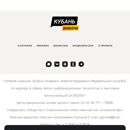
КОНТАКТЫ
РЕКЛАМА
ВАКАНСИИ
ЛИЦЕНЗИЯ СМИ
О ПРОЕКТЕ
Сетевое издание «Кубань Информ» зарегистрировано Федеральной службой
по надзору в сфере связи, информационных технологий и массовых
коммуникаций 24.09.2019 г.
регистрационный номер записи: серия ЭЛ № ФС 77 — 76818.
Учредитель: Общество с ограниченной ответственностью «ОнлайнИнфо».
Главный редактор: Максим Анатольевич Куликов E-mail:
glavred@kub-
inform.ru
. Тел.:
+ 7 (928) 413 78 06
.