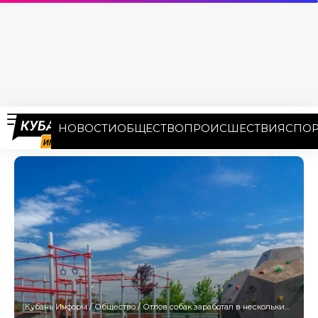
НОВОСТИ
ОБЩЕСТВО
ПРОИСШЕСТВИЯ
СПОР
Кубань Информ
/
Общество
/
Отлов собак заработал в нескольких районах Краснодара 29 июня