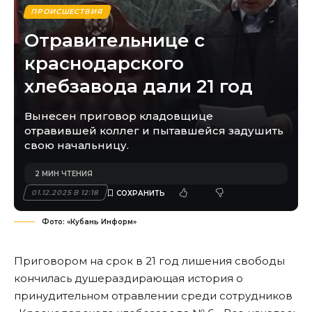
ПРОИСШЕСТВИЯ
Отравительнице с
краснодарского
хлебзавода дали 21 год
Вынесен приговор кладовщице
отравившей коллег и пытавшейся задушить
свою начальницу.
2 МИН ЧТЕНИЯ
01.12.2025 В 12:18
Фото: «Кубань Информ»
Приговором на срок в 21 год лишения свободы
кончилась душераздирающая история о
принудительном отравлении среди сотрудников