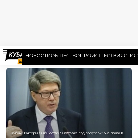
НОВОСТИ
ОБЩЕСТВО
ПРОИСШЕСТВИЯ
СПОР
Кубань Информ
/
Общество
/
Отставка под вопросом: экс-глава Краснодарского крайсуда Чернов находится на Кипре