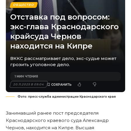
ОБЩЕСТВО
Отставка под вопросом:
экс-глава Краснодарского
крайсуда Чернов
находится на Кипре
ВККС рассматривает дело, экс-судье может
грозить уголовное дело.
1 МИН ЧТЕНИЯ
20.11.2025 В 09:04
Фото: пресс-служба администрации Краснодарского края
Занимавший ранее пост председателя
Краснодарского краевого суда Александр
Чернов, находится на Кипре. Высшая