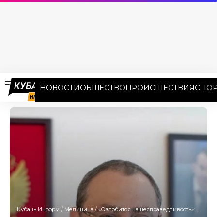
НОВОСТИ
ОБЩЕСТВО
ПРОИСШЕСТВИЯ
СПОР
Кубань Информ
/
Медицина
/
«Озлобится на несправедливость»: адвокаты экс-министра здравоохранения Кубани требуют освободить его из СИЗО