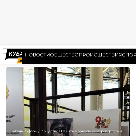
НОВОСТИ
ОБЩЕСТВО
ПРОИСШЕСТВИЯ
СПОР
Кубань Информ
/
Общество
/
Память в объективе: аэропорт Сочи представил уникальную фотовыставку