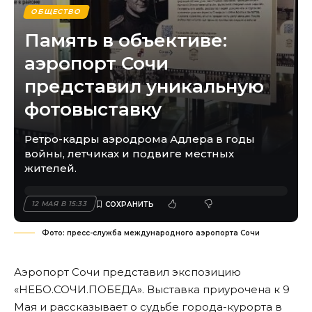
ОБЩЕСТВО
Память в объективе:
аэропорт Сочи
представил уникальную
фотовыставку
Ретро-кадры аэродрома Адлера в годы
войны, летчиках и подвиге местных
жителей.
12 МАЯ В 15:33
Фото: пресс-служба международного аэропорта Сочи
Аэропорт Сочи представил экспозицию
«НЕБО.СОЧИ.ПОБЕДА». Выставка приурочена к 9
Мая и рассказывает о судьбе города-курорта в