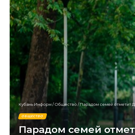
Кубань Информ
/
Общество
/
Парадом семей отметит Д
ОБЩЕСТВО
Парадом семей отмет