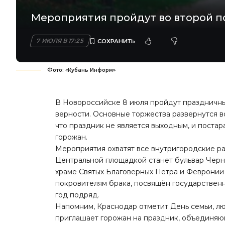
Мероприятия пройдут во второй по
7 ИЮЛЯ В 17:25
Фото: «Кубань Информ»
В Новороссийске 8 июля пройдут праздничн
верности. Основные торжества развернутся в
что праздник не является выходным, и поста
горожан.
Мероприятия
охватят
все внутригородские ра
Центральной площадкой станет бульвар Черняхо
храме Святых Благоверных Петра и Февронии
покровителям брака, посвящён государственн
год подряд.
Напомним, Краснодар отметит День семьи, л
приглашает
горожан на праздник, объединяющ