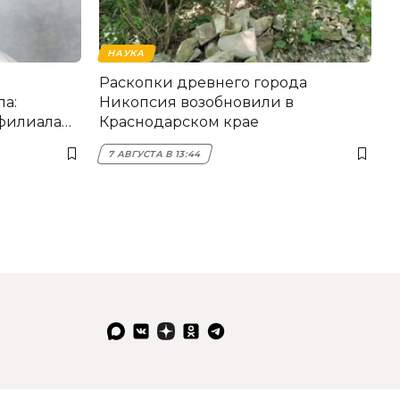
НАУКА
Раскопки древнего города
а:
Никопсия возобновили в
 филиала
Краснодарском крае
7 АВГУСТА В 13:44