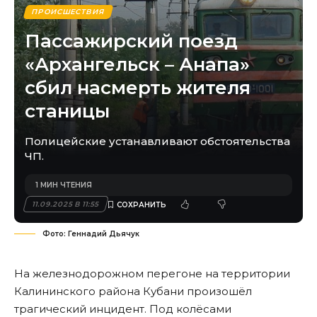
ПРОИСШЕСТВИЯ
Пассажирский поезд
«Архангельск – Анапа»
сбил насмерть жителя
станицы
Полицейские устанавливают обстоятельства
ЧП.
1 МИН ЧТЕНИЯ
11.09.2025 В 11:55
Фото: Геннадий Дьячук
На железнодорожном перегоне на территории
Калининского района Кубани произошёл
трагический инцидент. Под колёсами