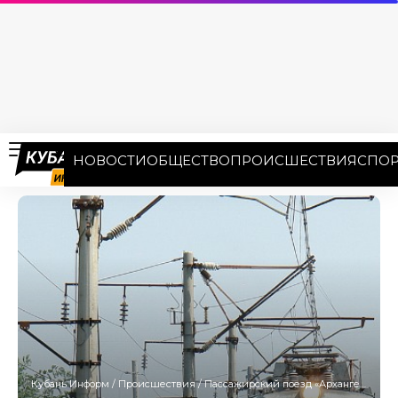
НОВОСТИ
ОБЩЕСТВО
ПРОИСШЕСТВИЯ
СПОР
Кубань Информ
/
Происшествия
/
Пассажирский поезд «Архангельск – Анапа» сбил насмерть жителя станицы