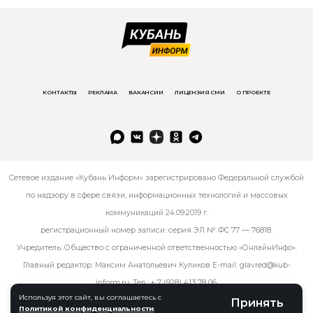
КОНТАКТЫ
РЕКЛАМА
ВАКАНСИИ
ЛИЦЕНЗИЯ СМИ
О ПРОЕКТЕ
Сетевое издание «Кубань Информ» зарегистрировано Федеральной службой
по надзору в сфере связи, информационных технологий и массовых
коммуникаций 24.09.2019 г.
регистрационный номер записи: серия ЭЛ № ФС 77 — 76818.
Учредитель: Общество с ограниченной ответственностью «ОнлайнИнфо».
Главный редактор: Максим Анатольевич Куликов E-mail:
glavred@kub-
inform.ru
. Тел.:
+ 7 (928) 413 78 06
.
Используя этот сайт, вы соглашаетесь с
Принять
Политикой конфиденциальности
.