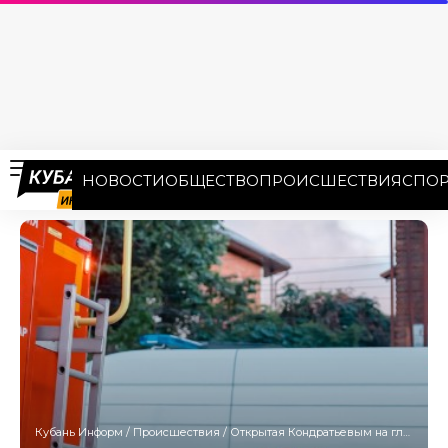
НОВОСТИ
ОБЩЕСТВО
ПРОИСШЕСТВИЯ
СПОР
Кубань Информ
/
Происшествия
/
Открытая Кондратьевым на глазах у Путина детская поликлиника в станице Полтавской после течи крыши теперь загорелась