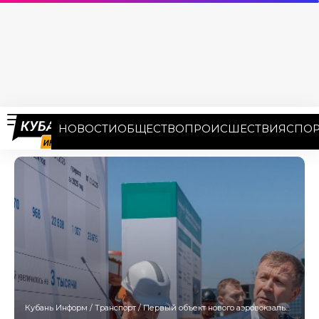
НОВОСТИ
ОБЩЕСТВО
ПРОИСШЕСТВИЯ
СПОР
Кубань Информ
/
Транспорт
/
Первый объект нового аэровокзального комплекса запустили в Краснодаре