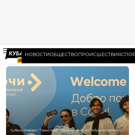
НОВОСТИ
ОБЩЕСТВО
ПРОИСШЕСТВИЯ
СПОР
Кубань Информ
/
Транспорт
/
Первый рейс из Табука встретили водной аркой в аэропорту Сочи