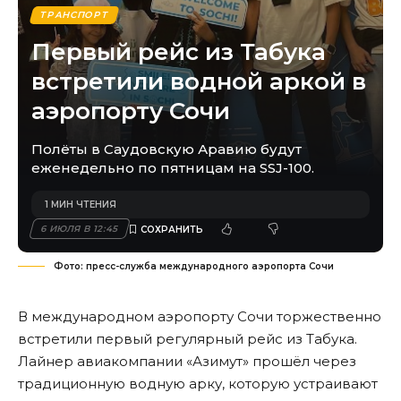
ТРАНСПОРТ
Первый рейс из Табука
встретили водной аркой в
аэропорту Сочи
Полёты в Саудовскую Аравию будут
еженедельно по пятницам на SSJ-100.
1 МИН ЧТЕНИЯ
6 ИЮЛЯ В 12:45
Фото: пресс-служба международного аэропорта Сочи
В международном аэропорту Сочи торжественно
встретили первый регулярный рейс из Табука.
Лайнер авиакомпании «Азимут» прошёл через
традиционную водную арку, которую устраивают