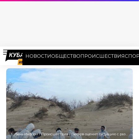
НОВОСТИ
ОБЩЕСТВО
ПРОИСШЕСТВИЯ
СПОР
Кубань Информ
/
Происшествия
/
Песков оценил ситуацию с разливом мазута в Керченском проливе, как критическую