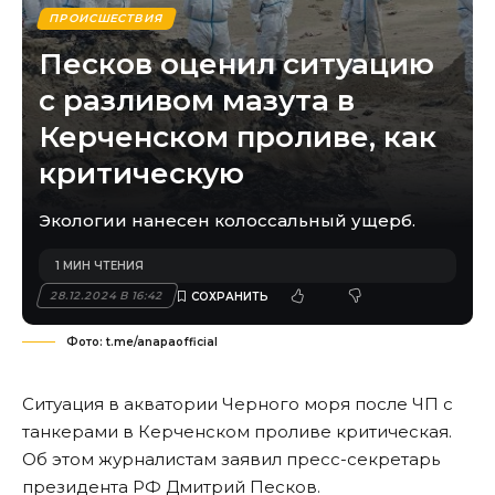
ПРОИСШЕСТВИЯ
Песков оценил ситуацию
с разливом мазута в
Керченском проливе, как
критическую
Экологии нанесен колоссальный ущерб.
1 МИН ЧТЕНИЯ
28.12.2024 В 16:42
Фото: t.me/anapaofficial
Ситуация в акватории Черного моря после ЧП с
танкерами в Керченском проливе критическая.
Об этом журналистам заявил пресс-секретарь
президента РФ Дмитрий Песков.