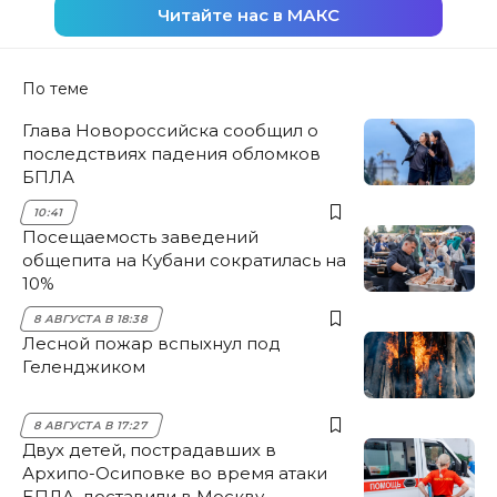
Читайте нас в МАКС
По теме
Глава Новороссийска сообщил о
последствиях падения обломков
БПЛА
10:41
Посещаемость заведений
общепита на Кубани сократилась на
10%
8 АВГУСТА В 18:38
Лесной пожар вспыхнул под
Геленджиком
8 АВГУСТА В 17:27
Двух детей, пострадавших в
Архипо-Осиповке во время атаки
БПЛА, доставили в Москву