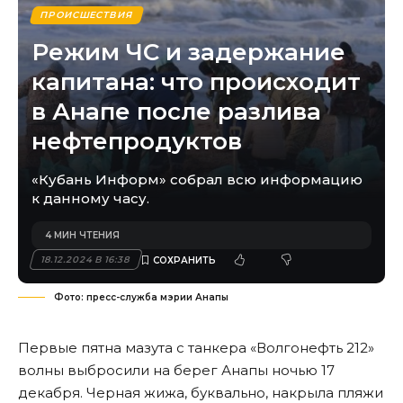
ПРОИСШЕСТВИЯ
Режим ЧС и задержание
капитана: что происходит
в Анапе после разлива
нефтепродуктов
«Кубань Информ» собрал всю информацию
к данному часу.
4 МИН ЧТЕНИЯ
18.12.2024 В 16:38
Фото: пресс-служба мэрии Анапы
Первые пятна мазута с танкера «Волгонефть 212»
волны выбросили на берег Анапы ночью 17
декабря. Черная жижа, буквально, накрыла пляжи