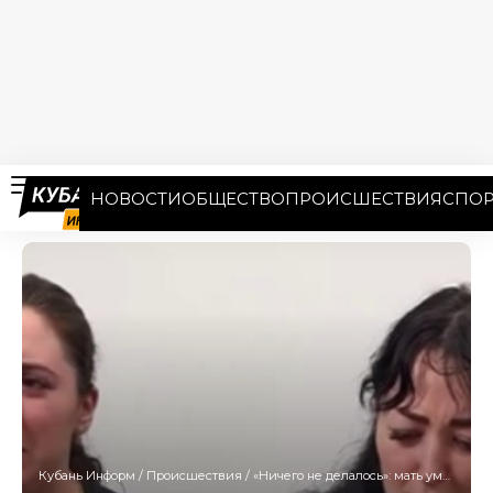
НОВОСТИ
ОБЩЕСТВО
ПРОИСШЕСТВИЯ
СПОР
Кубань Информ
/
Происшествия
/
«Ничего не делалось»: мать умершего в клинике Новороссийска школьника рассказала о причинах трагедии