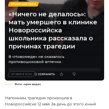
ПРОИСШЕСТВИЯ
«Ничего не делалось»:
мать умершего в клинике
Новороссийска
школьника рассказала о
причинах трагедии
В «Новомеде» не оказалось
противошоковой аптечки.
20 МАЯ В 12:24
Фото: скрин видео
Напомним,
трагедия произошла в
Новороссийске 12 мая
. За день до этого юный