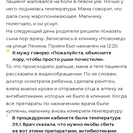
пациент жаловался на боли в левом ухе. Ночью у
него поднялась температура. Мама говорит, что
дала сыну жаропонижающее. Мальчику
полегчало, и он уснул.
На следующий день родители решили показать
сына лор-врачу. Записались в клинику «Новомед»
на улице Ленина. Прием был назначен на 12:20.
Я мужу говорю: «Пожалуйста, объясните
лору, чтобы просто ушки почистили».
То, что происходило дальше, мама и тетя пациента
рассказали в видеообращении. По их словам,
доктор осмотрела ребенка, сделала рентген,
взяла анализ крови и отправила отца в аптеку за
антибиотиками, которых не было в клинике. Когда
все препараты по назначению врача были
куплены, мальчику вновь измерили температуру.
В процедурном кабинете была температура
39,1. Врач сказала, что нужно якобы сбить
ее вот этими препаратами, антибиотиками